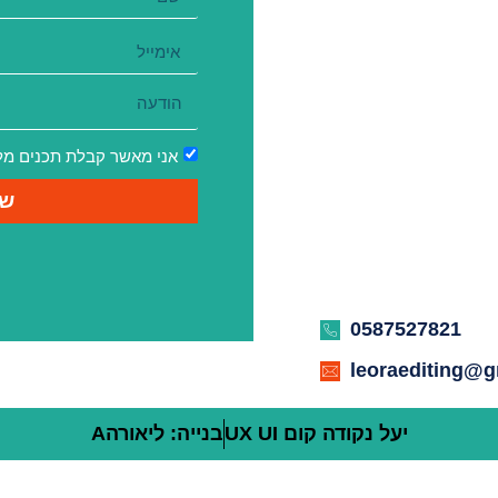
אני מאשר קבלת תכנים מלי
של
0587527821
leoraediting@
יעל נקודה קום UX UI
בנייה: ליאורהA