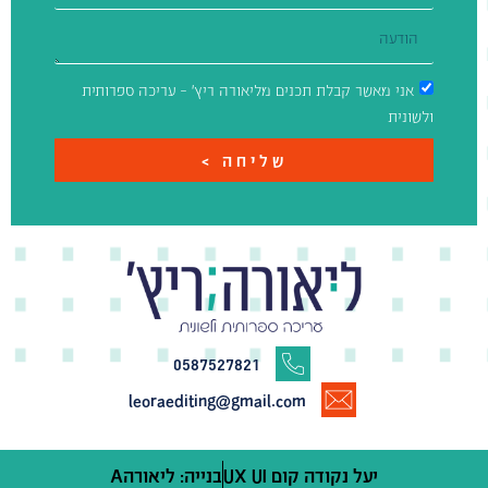
אני מאשר קבלת תכנים מליאורה ריץ' – עריכה ספרותית
ולשונית
שליחה >
0587527821
leoraediting@gmail.com
יעל נקודה קום UX UI
בנייה: ליאורהA